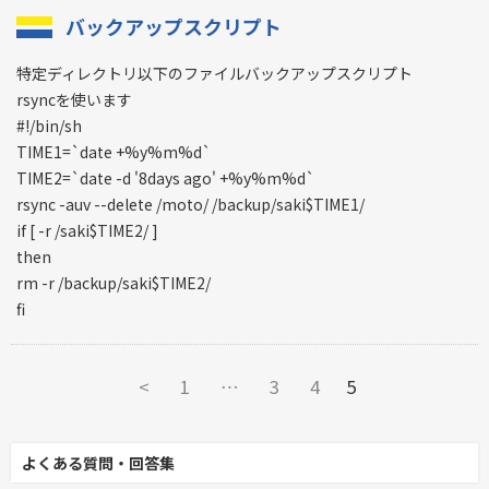
バックアップスクリプト
特定ディレクトリ以下のファイルバックアップスクリプト
rsyncを使います
#!/bin/sh
TIME1=`date +%y%m%d`
TIME2=`date -d '8days ago' +%y%m%d`
rsync -auv --delete /moto/ /backup/saki$TIME1/
if [ -r /saki$TIME2/ ]
then
rm -r /backup/saki$TIME2/
fi
<
1
…
3
4
5
よくある質問・回答集