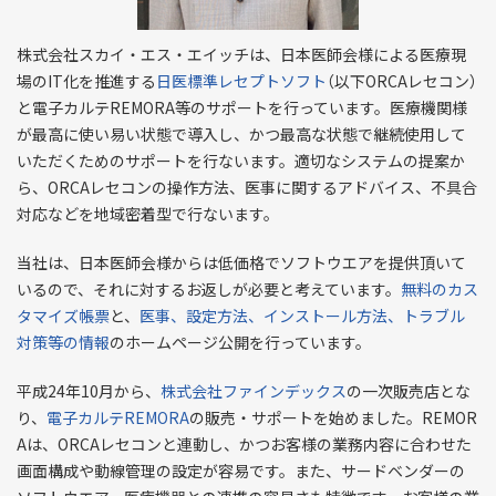
株式会社スカイ・エス・エイッチは、日本医師会様による医療現
場のIT化を推進する
日医標準レセプトソフト
（以下ORCAレセコン）
と電子カルテREMORA等のサポートを行っています。医療機関様
が最高に使い易い状態で導入し、かつ最高な状態で継続使用して
いただくためのサポートを行ないます。適切なシステムの提案か
ら、ORCAレセコンの操作方法、医事に関するアドバイス、不具合
対応などを地域密着型で行ないます。
当社は、日本医師会様からは低価格でソフトウエアを提供頂いて
いるので、それに対するお返しが必要と考えています。
無料のカス
タマイズ帳票
と、
医事、設定方法、インストール方法、トラブル
対策等の情報
のホームページ公開を行っています。
平成24年10月から、
株式会社ファインデックス
の一次販売店とな
り、
電子カルテREMORA
の販売・サポートを始めました。REMOR
Aは、ORCAレセコンと連動し、かつお客様の業務内容に合わせた
画面構成や動線管理の設定が容易です。また、サードベンダーの