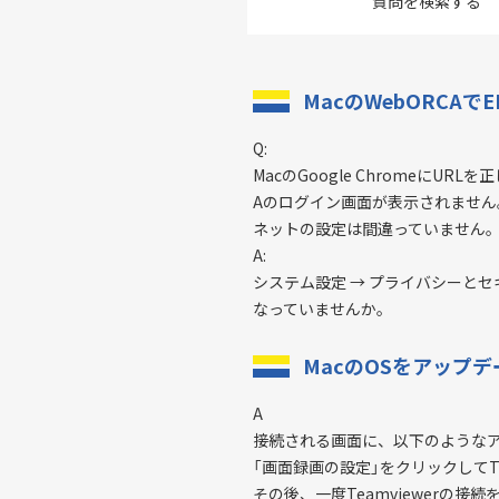
質問を検索
する
MacのWebORCAでE
Q:
MacのGoogle ChromeにURL
Aのログイン画面が表示されません
ネットの設定は間違っていません
A:
システム設定 → プライバシーとセキュ
なっていませんか。
MacのOSをアップデ
A
接続される画面に、以下のような
「画面録画の設定」をクリックしてTe
その後、一度Teamviewerの