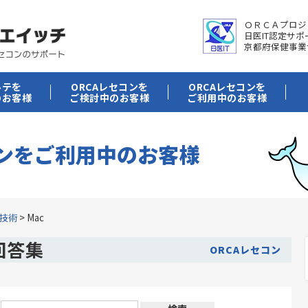
ＯＲＣＡプロジ
日医IT認定サ
京都府保健事業
ルテを
ORCAレセコンを
ORCAレセコンを
のお客様
ご検討中のお客様
ご利用中のお客様
コンをご利用中のお客様
技術
>
Mac
回答集
ORCAレセコン