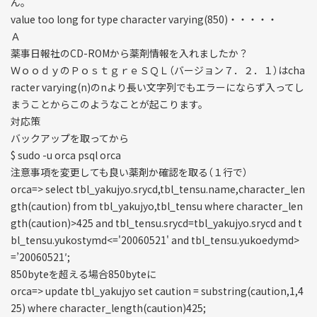
ん。
value too long for type character varying(850)・・・・・
Ａ
薬事日報社のCD-ROMから薬剤情報を入れましたか？
ＷｏｏｄｙのＰｏｓｔｇｒｅＳＱＬ（バージョン７．２．１）はcha
racter varying(n)のnより長い文字列でもエラーにならず入ってし
まうことからこのようなことが起こります。
対応策
バックアップを取ってから
$ sudo -u orca psql orca
注意事項を変更しても良い薬剤か確認を取る（１行で）
orca=> select tbl_yakujyo.srycd,tbl_tensu.name,character_len
gth(caution) from tbl_yakujyo,tbl_tensu where character_len
gth(caution)>425 and tbl_tensu.srycd=tbl_yakujyo.srycd and t
bl_tensu.yukostymd<='20060521' and tbl_tensu.yukoedymd>
=’20060521′;
850byteを超える場合850byteに
orca=> update tbl_yakujyo set caution = substring(caution,1,4
25) where character_length(caution)425;