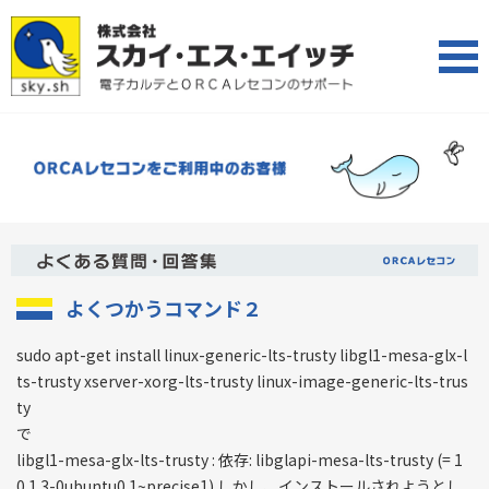
よくつかうコマンド２
sudo apt-get install linux-generic-lts-trusty libgl1-mesa-glx-l
ts-trusty xserver-xorg-lts-trusty linux-image-generic-lts-trus
ty
で
libgl1-mesa-glx-lts-trusty : 依存: libglapi-mesa-lts-trusty (= 1
0.1.3-0ubuntu0.1~precise1) しかし、インストールされようとし