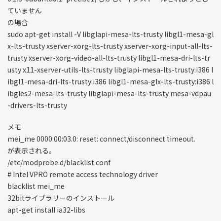
ていません
の場合
sudo apt-get install -V libglapi-mesa-lts-trusty libgl1-mesa-gl
x-lts-trusty xserver-xorg-lts-trusty xserver-xorg-input-all-lts-
trusty xserver-xorg-video-all-lts-trusty libgl1-mesa-dri-lts-tr
usty x11-xserver-utils-lts-trusty libglapi-mesa-lts-trusty:i386 l
ibgl1-mesa-dri-lts-trusty:i386 libgl1-mesa-glx-lts-trusty:i386 l
ibgles2-mesa-lts-trusty libglapi-mesa-lts-trusty mesa-vdpau
-drivers-lts-trusty
メモ
mei_me 0000:00:03.0: reset: connect/disconnect timeout.
が表示される。
/etc/modprobe.d/blacklist.conf
# Intel VPRO remote access technology driver
blacklist mei_me
32bitライブラリーのインストール
apt-get install ia32-libs