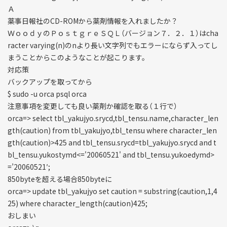
Ａ
薬事日報社のCD-ROMから薬剤情報を入れましたか？
ＷｏｏｄｙのＰｏｓｔｇｒｅＳＱＬ（バージョン７．２．１）はcha
racter varying(n)のnより長い文字列でもエラーにならず入ってし
まうことからこのようなことが起こります。
対応策
バックアップを取ってから
$ sudo -u orca psql orca
注意事項を変更しても良い薬剤か確認を取る（１行で）
orca=> select tbl_yakujyo.srycd,tbl_tensu.name,character_len
gth(caution) from tbl_yakujyo,tbl_tensu where character_len
gth(caution)>425 and tbl_tensu.srycd=tbl_yakujyo.srycd and t
bl_tensu.yukostymd<='20060521' and tbl_tensu.yukoedymd>
=’20060521′;
850byteを超える場合850byteに
orca=> update tbl_yakujyo set caution = substring(caution,1,4
25) where character_length(caution)425;
おしまい