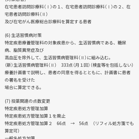
在宅患者訪問診療料（Ⅰ）の１、在宅患者訪問診療料（Ⅰ）の２、在
宅患者訪問診療料（Ⅱ）
及び在宅がん医療総合診療料を算定する患者
(6) 生活習慣病対策
特定疾患療養管理料の対象疾患から、生活習慣病である、糖尿
病、脂質異常症及び
高血圧を除外して、生活習慣病管理料（Ⅱ）に組み込む。
（新）生活習慣病管理料（Ⅱ） 333点（月１回）（検査等を包括しない）
療養計画書で説明し、患者の同意を得るとともに、計画書に患者
の署名を受けた
場合に算定できる。
(7) 投薬関連の点数変更
特定疾患処方管理加算
特定疾患処方管理加算１を廃止
特定疾患処方管理加算２ 66点 → 56点 （リフィル処方箋でも
算定可）
一般名処方加算