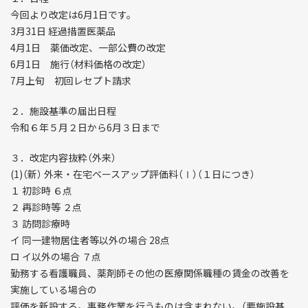
今回より改定は6月1日です。
3月31日 経過措置医薬品
4月1日 薬価改定、一部公費の改定
6月1日 施行（材料価格の改定）
7月上旬 初回レセプト請求
２．施設基準の届出日程
令和６年５月２日から6月３日まで
３．改定内容抜粋（外来）
(1)（新） 外来・在宅ベースアップ評価料（Ⅰ）（１日につき）
１ 初診時 ６点
２ 再診時等 ２点
３ 訪問診療時
イ 同一建物居住者等以外の場合 28点
ロ イ以外の場合 ７点
勤務する看護職員、薬剤師その他の医療関係職種の賃金の改善を
実施している場合の
評価を新設する。事務作業を行うものは含まれない。（要施設基