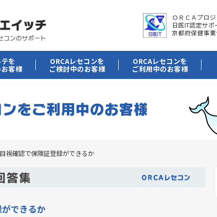
ＯＲＣＡプロジ
日医IT認定サ
京都府保健事業
ルテを
ORCAレセコンを
ORCAレセコンを
のお客様
ご検討中のお客様
ご利用中のお客様
目視確認で保険証登録ができるか
録ができるか