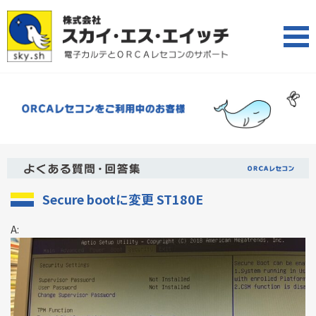
Secure bootに変更 ST180E
A: