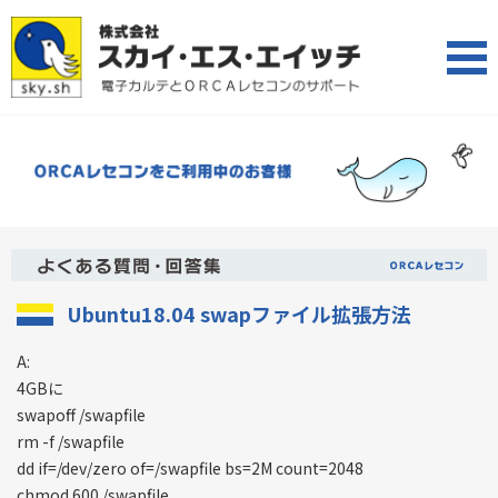
Ubuntu18.04 swapファイル拡張方法
A:
4GBに
swapoff /swapfile
rm -f /swapfile
dd if=/dev/zero of=/swapfile bs=2M count=2048
chmod 600 /swapfile