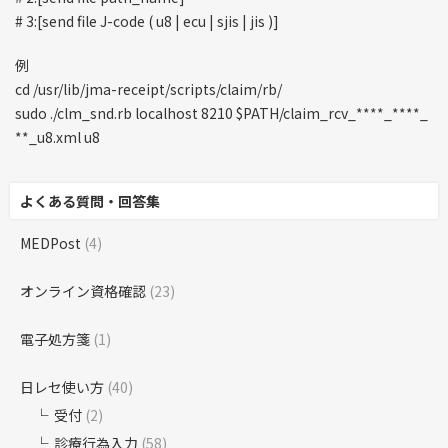
# 3:[send file J-code ( u8 | ecu | sjis | jis )]
例
cd /usr/lib/jma-receipt/scripts/claim/rb/
sudo ./clm_snd.rb localhost 8210 $PATH/claim_rcv_****_****_
**_u8.xml u8
よくある質問・回答集
MEDPost
(4)
オンライン資格確認
(23)
電子処方箋
(1)
日レセ使い方
(40)
受付
(2)
診療行為入力
(58)