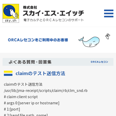
claimのテスト送信方法
claimのテスト送信方法
/usr/lib/jma-receipt/scripts/claim/rb/clm_snd.rb
# claim client script
# args 0:[server ip or hostname]
# 1:[port]
# 2:[send file path_name]