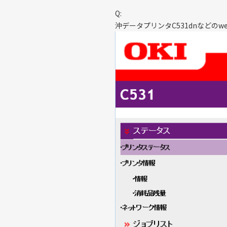
Q:
沖データプリンタC531dnなどの