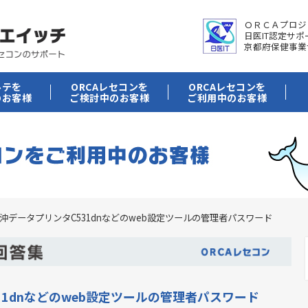
ＯＲＣＡプロジ
日医IT認定サ
京都府保健事業
ルテを
ORCAレセコンを
ORCAレセコンを
のお客様
ご検討中のお客様
ご利用中のお客様
沖データプリンタC531dnなどのweb設定ツールの管理者パスワード
31dnなどのweb設定ツールの管理者パスワード