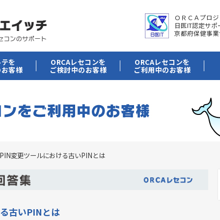
ＯＲＣＡプロジ
日医IT認定サ
京都府保健事業
ルテを
ORCAレセコンを
ORCAレセコンを
のお客様
ご検討中のお客様
ご利用中のお客様
PIN変更ツールにおける古いPINとは
る古いPINとは